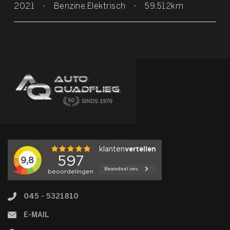
2021
-
Benzine,Elektrisch
-
59.512km
045 - 5321810
E-MAIL