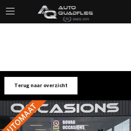
Home
Aanbod
Diensten
Autofirst
Verkocht
Over ons
Contact
Terug naar overzicht