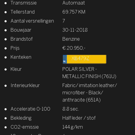
Transmissie
Automaat
Tellerstand
69.757 KM
Aantal versnellingen
7
Bouwjaar
30-11-2018
Brandstof
Benzine
Prijs
€ 20.950,-
Kenteken
XB479Z
Kleur
POLAR SILVER -
METALLIC FINISH (761U)
Interieurkleur
Fabric/ imitation leather/
microfiber - Black/
anthracite (651A)
Acceleratie 0-100
8.8 sec.
Bekleding
Half leder / stof
CO2-emissie
144 g/km