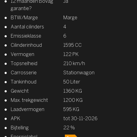
12 maanden Bovag
Ja
garantie?
BTW/Marge
Marge
Aantal cilinders
4
Emissieklasse
6
Cilinderinhoud
1595 CC
Vermogen
122 PK
Topsnelheid
210 km/h
Carrosserie
Stationwagon
Tankinhoud
50 Liter
Gewicht
1360 KG
Max. trekgewicht
1200 KG
Laadvermogen
595 KG
APK
tot 30-11-2026
Bijtelling
22 %