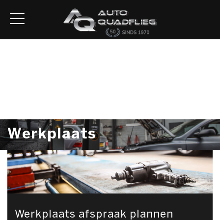
Home
Aanbod
Diensten
Autofirst
Verkocht
Over ons
Contact
Werkplaats
Werkplaats afspraak plannen