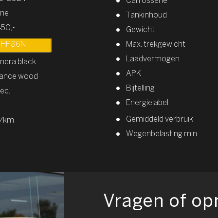
Carrosserie
ine
Tankinhoud
450,-
Gewicht
GHP86N
Max. trekgewicht
Laadvermogen
 nera black
APK
ance wood
Bijtelling
sec.
Energielabel
Gemiddeld verbruik
g/km
Wegenbelasting min
Vragen of o