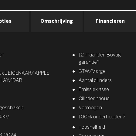
pties
Omschrijving
Financieren
ën
12 maanden Bovag
garantie?
BTW/Marge
Max 1 EIGENAAR/ APPLE
LAY/ DAB
Aantal cilinders
Emissieklasse
Cilinderinhoud
geschakeld
Vermogen
4 KM
100% onderhouden?
Topsnelheid
8-2024