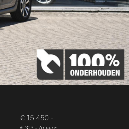
€ 15.450,-
€ 313,- /maand