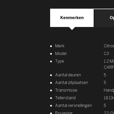
Kenmerken
O
Merk
Citro
Model
C3
Type
1.2 
CARP
Aantal deuren
5
Aantal zitplaatsen
5
Transmissie
Hand
Tellerstand
18.13
Aantal versnellingen
5
Bouwjaar
22-0