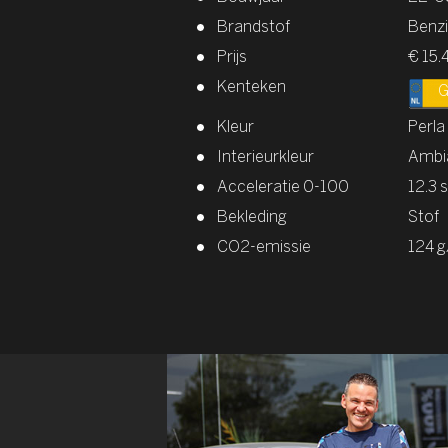
Brandstof
Benz
Prijs
€ 15.
Kenteken
Kleur
Perla
Interieurkleur
Ambi
Acceleratie 0-100
12.3 
Bekleding
Stof
CO2-emissie
124 