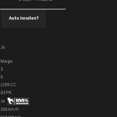
Auto inruilen?
Ja
Marge
3
6
1199 CC
83 PK
Ja
166 km/h