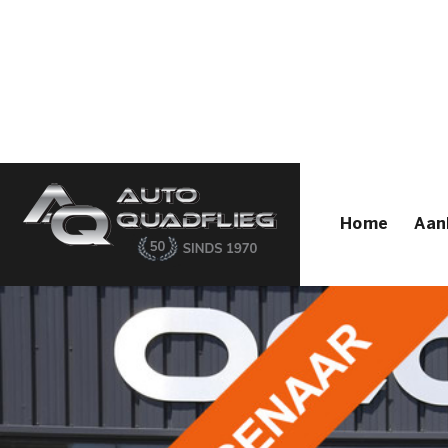
Home
Aanbod
Diensten
Autofirst
Verkocht
Over ons
Contact
Home
Aan