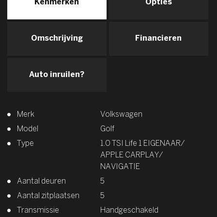
Kenmerken
Opties
Omschrijving
Financieren
Auto inruilen?
Merk
Volkswagen
Model
Golf
Type
1.0 TSI Life 1 EIGENAAR/
APPLE CARPLAY/
NAVIGATIE
Aantal deuren
5
Aantal zitplaatsen
5
Transmissie
Handgeschakeld