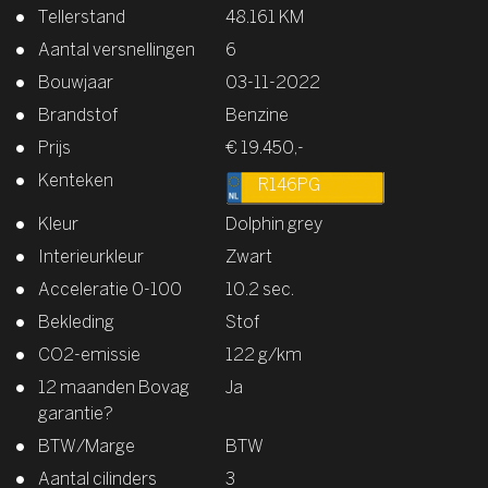
Tellerstand
48.161 KM
Aantal versnellingen
6
Bouwjaar
03-11-2022
Brandstof
Benzine
Prijs
€ 19.450,-
Kenteken
R146PG
Kleur
Dolphin grey
Interieurkleur
Zwart
Acceleratie 0-100
10.2 sec.
Bekleding
Stof
CO2-emissie
122 g/km
12 maanden Bovag
Ja
garantie?
BTW/Marge
BTW
Aantal cilinders
3