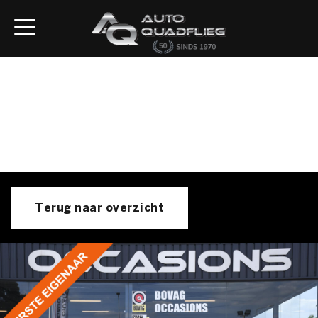
Home
Aanbod
Diensten
Autofirst
Verkocht
Over ons
Contact
Terug naar overzicht