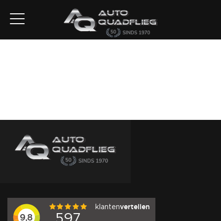
Home
Aanbod
Diensten
Autofirst
Verkocht
Over ons
Contact