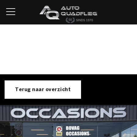
Home
Aanbod
Diensten
Autofirst
Verkocht
Over ons
Contact
Terug naar overzicht