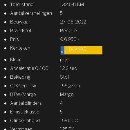
Tellerstand
182.641 KM
Aantal versnellingen
5
Bouwjaar
27-06-2012
Brandstof
Benzine
Prijs
€ 6.950,-
Kenteken
04XNX9
Kleur
grijs
Acceleratie 0-100
12.3 sec.
Bekleding
Stof
CO2-emissie
159 g/km
BTW/Marge
Marge
Aantal cilinders
4
Emissieklasse
5
Cilinderinhoud
1596 CC
Vermogen
125 PK