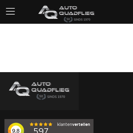
Home
Aanbod
Diensten
Autofirst
Verkocht
Over ons
Contact