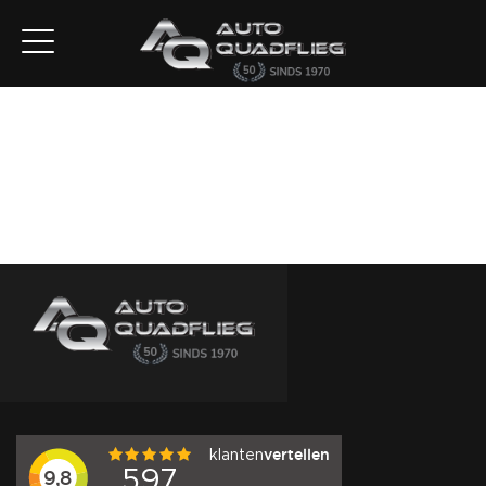
Home
Aanbod
Diensten
Autofirst
Verkocht
Over ons
Contact