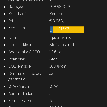
Bouwjaar
10-09-2020
Brandstof
Benzine
Prijs
€ 9.950,-
Kenteken
J915KZ
Kleur
Lipizan white
Interieurkleur
Stof zebra red
Acceleratie 0-100
12.6 sec.
Bekleding
Stof
CO2-emissie
109 g/km
12 maanden Bovag
Ja
garantie?
BTW/Marge
BTW
Aantal cilinders
3
Emissieklasse
6