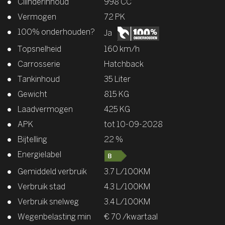
Cilinderinhoud
998 CC
Vermogen
72 PK
100% onderhouden?
Ja
Topsnelheid
160 km/h
Carrosserie
Hatchback
Tankinhoud
35 Liter
Gewicht
815 KG
Laadvermogen
425 KG
APK
tot 10-09-2028
Bijtelling
22 %
Energielabel
Gemiddeld verbruik
3.7 L/100KM
Verbruik stad
4.3 L/100KM
Verbruik snelweg
3.4 L/100KM
Wegenbelasting min
€ 70 /kwartaal