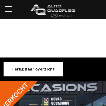
Home
Aanbod
Diensten
Autofirst
Verkocht
Over ons
Contact
Terug naar overzicht