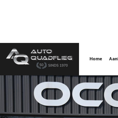
Home
Aanbod
Diensten
Autofirst
Verkocht
Over ons
Contact
Home
Aan