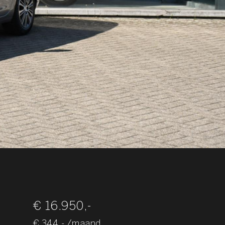
€ 16.950,-
€ 344,- /maand