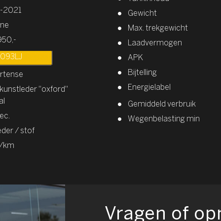
1-2021
Gewicht
ine
Max. trekgewicht
950,-
Laadvermogen
093LJ
APK
Bijtelling
artense
Energielabel
kunstleder "oxford"
al
Gemiddeld verbruik
ec.
Wegenbelasting min
eder / stof
g/km
Vragen of o