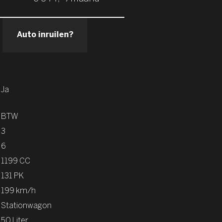
Auto inruilen?
Ja
BTW
3
6
1199 CC
131 PK
199 km/h
Stationwagon
50 Liter