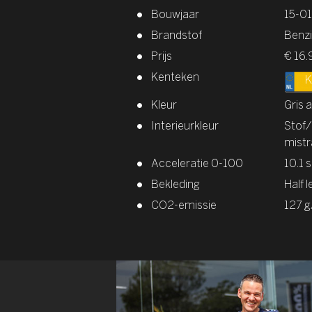
Bouwjaar
15-0
Brandstof
Benz
Prijs
€ 16.
Kenteken
K
Kleur
Gris 
Interieurkleur
Stof/
mistr
Acceleratie 0-100
10.1 s
Bekleding
Half l
CO2-emissie
127 