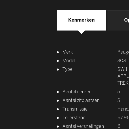
Kenmerken
O
Merk
Peug
Model
308
Type
SW 1.
APPL
TREK
Aantal deuren
5
Aantal zitplaatsen
5
Transmissie
Hand
Tellerstand
67.9
Aantal versnellingen
6