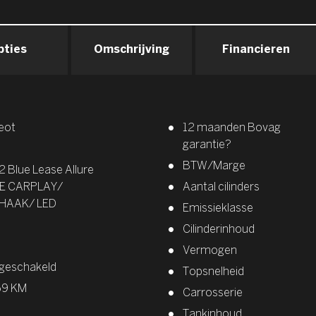
pties
Omschrijving
Financieren
eot
12 maanden Bovag
garantie?
BTW/Marge
2 Blue Lease Allure
E CARPLAY/
Aantal cilinders
HAAK/ LED
Emissieklasse
Cilinderinhoud
Vermogen
geschakeld
Topsnelheid
69 KM
Carrosserie
Tankinhoud