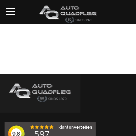
Home
Aanbod
Diensten
Autofirst
Verkocht
Over ons
Contact