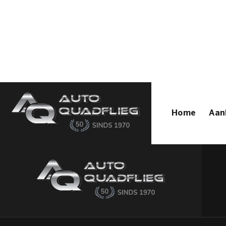
Home
Aanbod
Diensten
Autofirst
Verkocht
Over ons
Contact
Home
Aan