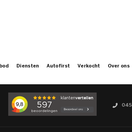
bod
Diensten
Autofirst
Verkocht
Over ons
045