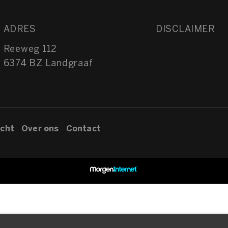
ADRES
DISCLAIMER
Reeweg 112
6374 BZ Landgraaf
cht
Over ons
Contact