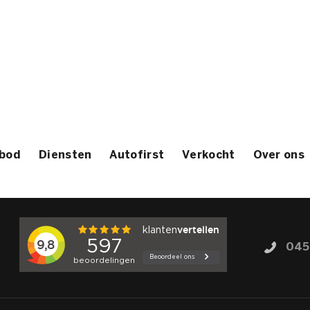
bod
Diensten
Autofirst
Verkocht
Over ons
045