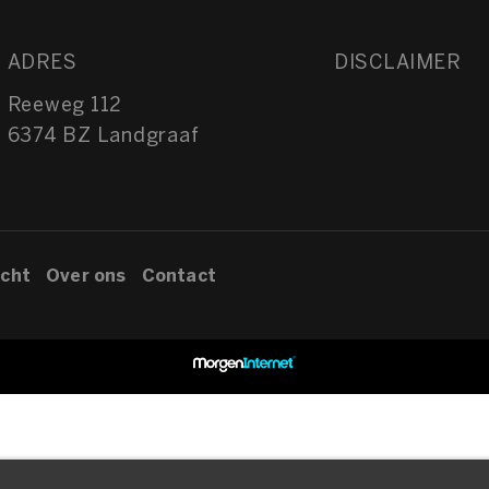
ADRES
DISCLAIMER
Reeweg 112
6374 BZ Landgraaf
cht
Over ons
Contact