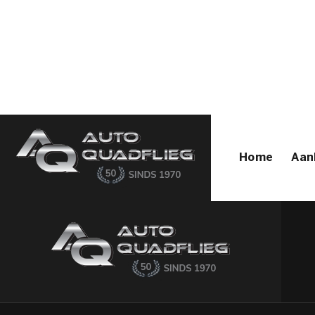
Home
Aanbod
Diensten
Autofirst
Verkocht
Over ons
Contact
Home
Aan