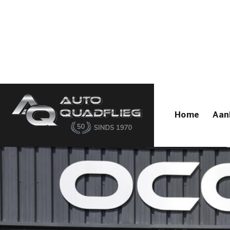
Home
Aanbod
Diensten
Autofirst
Verkocht
Over ons
Contact
Home
Aan