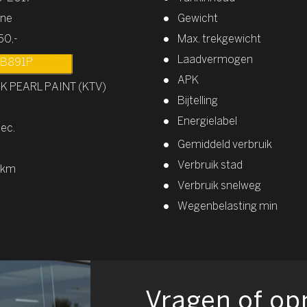
ine
Gewicht
50,-
Max. trekgewicht
Laadvermogen
B891P
APK
K PEARL PAINT (KTV)
Bijtelling
Energielabel
sec.
Gemiddeld verbruik
Verbruik stad
/km
Verbruik snelweg
Wegenbelasting min
Vragen of o