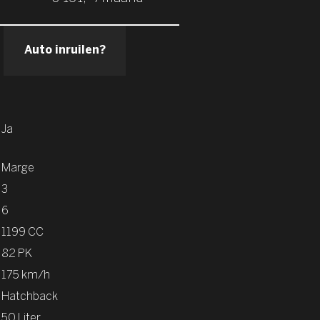
Auto inruilen?
Ja
Marge
3
6
1199 CC
82 PK
175 km/h
Hatchback
50 Liter