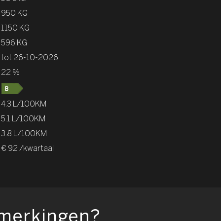
950 KG
1150 KG
596 KG
tot 26-10-2026
22 %
4.3 L/100KM
5.1 L/100KM
3.8 L/100KM
€ 92 /kwartaal
pmerkingen?