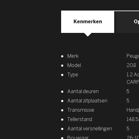
Kenmerken
O
Merk
Peug
Model
208
Type
1.2 A
CARP
Aantal deuren
5
Aantal zitplaatsen
5
Transmissie
Hand
Tellerstand
148.
Aantal versnellingen
5
Bouwjaar
26-1