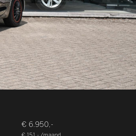
€ 6.950,-
€ 151,- /maand