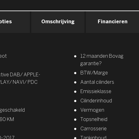
pties
Omschrijving
Financieren
eot
12 maanden Bovag
garantie?
BTW/Marge
ctive DAB/ APPLE-
LAY/ NAVI/ PDC
Aantal cilinders
Emissieklasse
Cilinderinhoud
geschakeld
Vermogen
580 KM
Topsnelheid
Carrosserie
0-2017
Tankinhoud