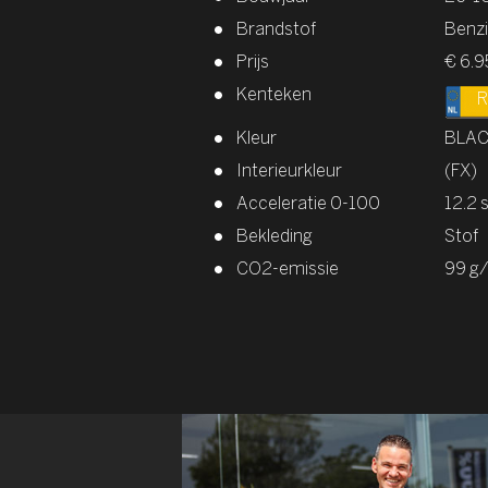
Brandstof
Benz
Prijs
€ 6.9
Kenteken
R
Kleur
BLAC
Interieurkleur
(FX)
Acceleratie 0-100
12.2 
Bekleding
Stof
CO2-emissie
99 g