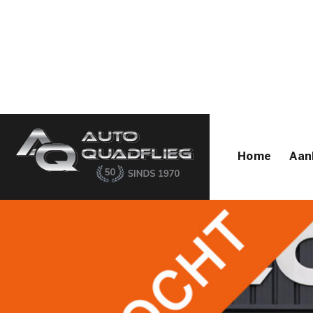
Home
Aanbod
Diensten
Autofirst
Verkocht
Over ons
Contact
Home
Aan