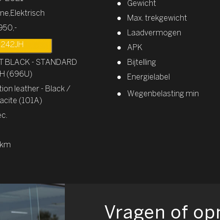
Gewicht
ne,Elektrisch
Max. trekgewicht
950,-
Laadvermogen
242JH
APK
T BLACK - STANDARD
Bijtelling
SH (696U)
Energielabel
tion leather - Black /
Wegenbelasting min
acite (101A)
ec.
/km
Vragen of o