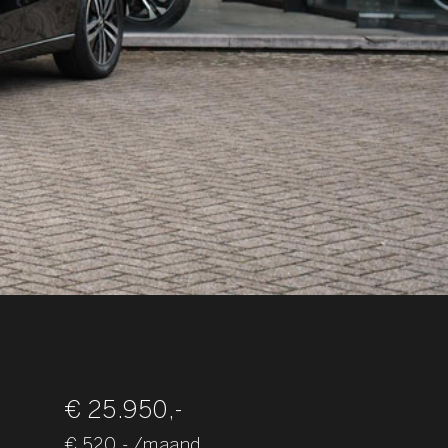
€ 25.950,-
€ 520,- /maand