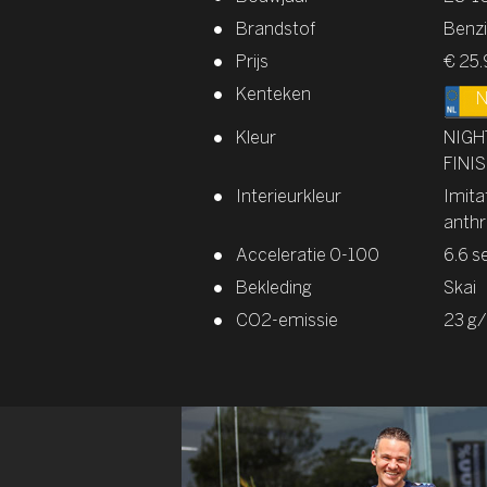
Brandstof
Benzi
Prijs
€ 25.
Kenteken
N
Kleur
NIGH
FINI
Interieurkleur
Imita
anthr
Acceleratie 0-100
6.6 s
Bekleding
Skai
CO2-emissie
23 g