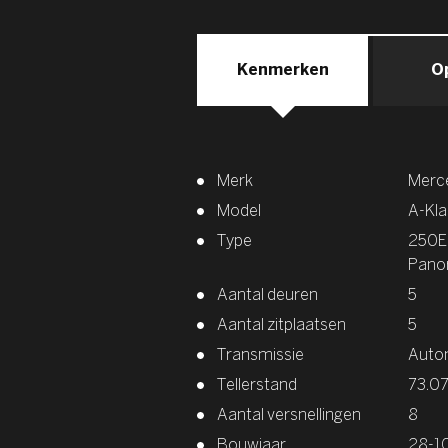
Kenmerken
O
Merk
Merc
Model
A-Kla
Type
250E 
Pano
Aantal deuren
5
Aantal zitplaatsen
5
Transmissie
Auto
Tellerstand
73.0
Aantal versnellingen
8
Bouwjaar
28-1