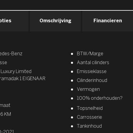
pties
Omschrijving
Financieren
edes-Benz
BTW/Marge
sse
Aantal cilinders
Luxury Limited
Emissieklasse
ramadak 1 EIGENAAR
Cilinderinhoud
Vermogen
100% onderhouden?
maat
Topsnelheid
76 KM
Carrosserie
Tankinhoud
0-2021