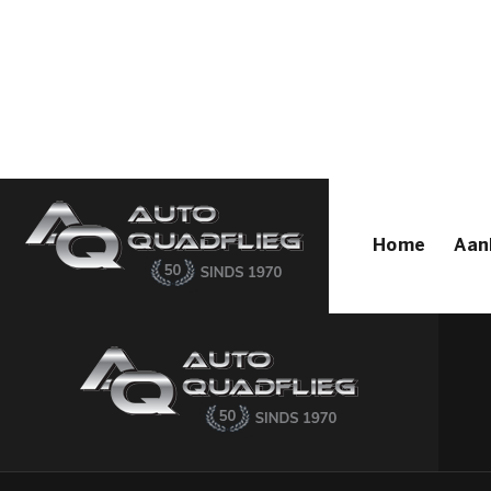
Home
Aanbod
Diensten
Autofirst
Verkocht
Over ons
Contact
Home
Aan