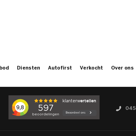
bod
Diensten
Autofirst
Verkocht
Over ons
045