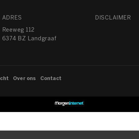
ADRES
DISCLAIMER
Reeweg 112
6374 BZ Landgraaf
cht
Over ons
Contact