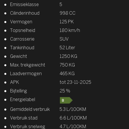
Emissieklasse
5
Cilinderinhoud
998 CC
Vermogen
125 PK
Topsnelheid
180 km/h
Carrosserie
SUV
Tankinhoud
52 Liter
Gewicht
1250 KG
Max. trekgewicht
750 KG
Laadvermogen
465 KG
APK
tot 23-11-2025
Bijtelling
25 %
Energielabel
Gemiddeld verbruik
5.3 L/100KM
Verbruik stad
6.6 L/100KM
Verbruik snelweg
4.7 L/100KM