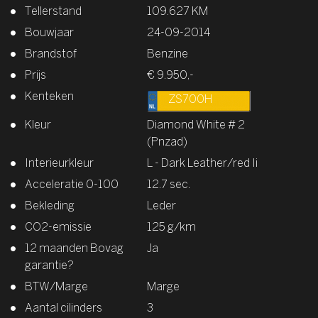
Tellerstand
109.627 KM
Bouwjaar
24-09-2014
Brandstof
Benzine
Prijs
€ 9.950,-
Kenteken
ZS700H
Kleur
Diamond White # 2
(Pnzad)
Interieurkleur
L - Dark Leather/red Ii
Acceleratie 0-100
12.7 sec.
Bekleding
Leder
CO2-emissie
125 g/km
12 maanden Bovag
Ja
garantie?
BTW/Marge
Marge
Aantal cilinders
3