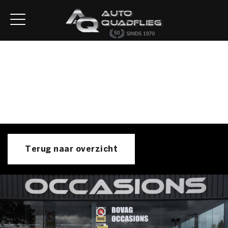
Home
Aanbod
Diensten
Autofirst
Verkocht
Over ons
Contact
Terug naar overzicht