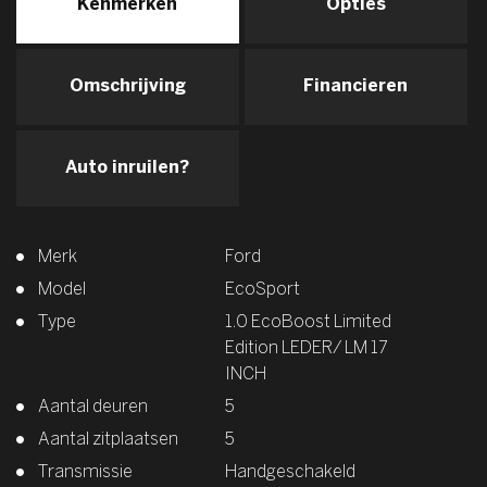
Kenmerken
Opties
Omschrijving
Financieren
Auto inruilen?
Merk
Ford
Model
EcoSport
Type
1.0 EcoBoost Limited
Edition LEDER/ LM 17
INCH
Aantal deuren
5
Aantal zitplaatsen
5
Transmissie
Handgeschakeld