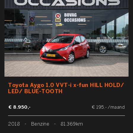
Toyota Aygo 1.0 VVT-i x-fun HILL HOLD/
LED/ BLUE-TOOTH
€ 8.950,-
€ 195,- /maand
2018
-
Benzine
-
81.369km