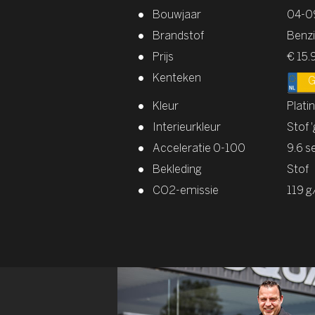
Bouwjaar
04-0
Brandstof
Benz
Prijs
€ 15.
Kenteken
G
Kleur
Platin
Interieurkleur
Stof '
Acceleratie 0-100
9.6 s
Bekleding
Stof
CO2-emissie
119 