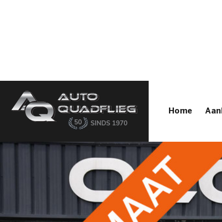
Home
Aanbod
Diensten
Autofirst
Verkocht
Over ons
Contact
Home
Aan