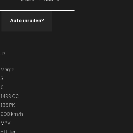
Auto inruilen?
Ja
Marge
3
6
1499 CC
136 PK
200 km/h
MPV
51 Liter