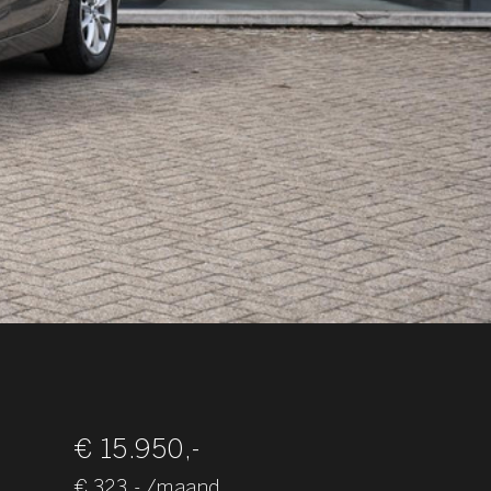
€ 15.950,-
€ 323,- /maand