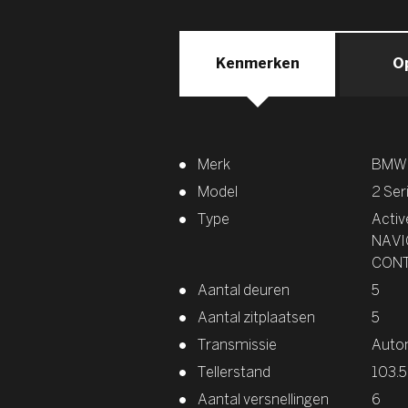
Kenmerken
O
Merk
BMW
Model
2 Ser
Type
Activ
NAVI
CON
Aantal deuren
5
Aantal zitplaatsen
5
Transmissie
Auto
Tellerstand
103.
Aantal versnellingen
6