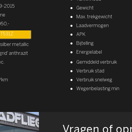
9-2015
Gewicht
ine
Max. trekgewicht
950,-
Laadvermogen
T531Z
APK
Bijtelling
silber metallic
Energielabel
grid' anthrazit
ec.
Gemiddeld verbruik
Verbruik stad
g/km
Verbruik snelweg
Wegenbelasting min
Vragen of o