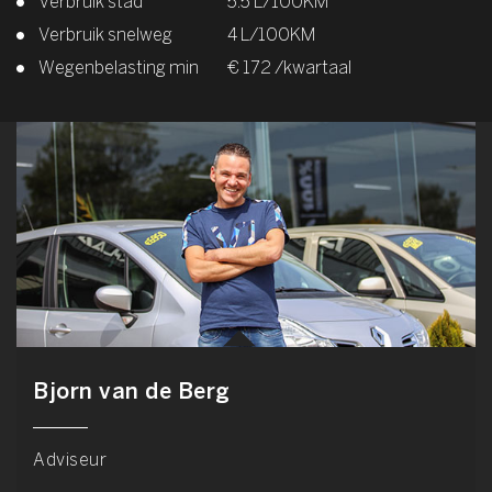
Verbruik stad
5.5 L/100KM
Verbruik snelweg
4 L/100KM
Wegenbelasting min
€ 172 /kwartaal
Bjorn van de Berg
Adviseur