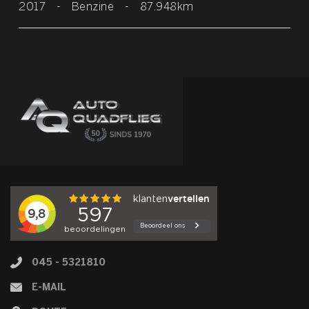
2017
-
Benzine
-
87.948km
045 - 5321810
E-MAIL