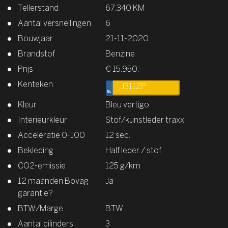
Tellerstand
67.340 KM
Aantal versnellingen
6
Bouwjaar
21-11-2020
Brandstof
Benzine
Prijs
€ 15.950,-
Kenteken
J311ZP
Kleur
Bleu vertigo
Interieurkleur
Stof/kunstleder traxx
Acceleratie 0-100
12 sec.
Bekleding
Half leder / stof
CO2-emissie
125 g/km
12 maanden Bovag
Ja
garantie?
BTW/Marge
BTW
Aantal cilinders
3