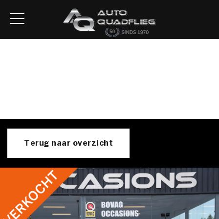
Home
Aanbod
Diensten
Autofirst
Verkocht
Over ons
Contact
Terug naar overzicht