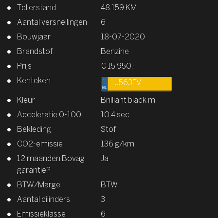
Tellerstand
48.159 KM
Aantal versnellingen
6
Bouwjaar
18-07-2020
Brandstof
Benzine
Prijs
€ 15.950,-
Kenteken
J563FV
Kleur
Brilliant black m
Acceleratie 0-100
10.4 sec.
Bekleding
Stof
CO2-emissie
136 g/km
12 maanden Bovag
Ja
garantie?
BTW/Marge
BTW
Aantal cilinders
3
Emissieklasse
6