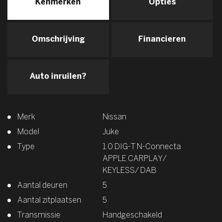
Kenmerken
Opties
Omschrijving
Financieren
Auto inruilen?
Merk
Nissan
Model
Juke
Type
1.0 DIG-T N-Connecta
APPLE CARPLAY/
KEYLESS/ DAB
Aantal deuren
5
Aantal zitplaatsen
5
Transmissie
Handgeschakeld