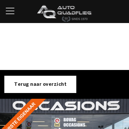
Home
Aanbod
Diensten
Autofirst
Verkocht
Over ons
Contact
Terug naar overzicht