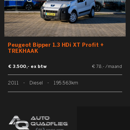
Peugeot Bipper 1.3 HDi XT Profit +
TREKHAAK
€ 3.500,- ex btw
€ 78,- /maand
2011
-
Diesel
-
195.563km