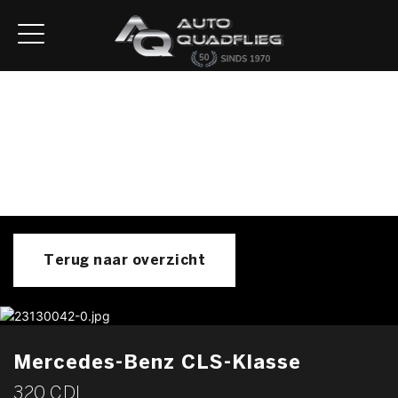
Home
Aanbod
Diensten
Autofirst
Verkocht
Over ons
Contact
Terug naar overzicht
Mercedes-Benz CLS-Klasse
320 CDI