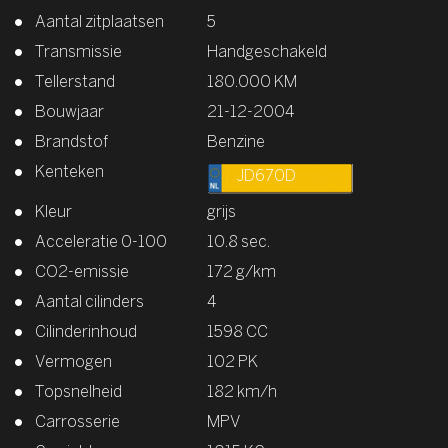
Aantal zitplaatsen
5
Transmissie
Handgeschakeld
Tellerstand
180.000 KM
Bouwjaar
21-12-2004
Brandstof
Benzine
Kenteken
JD670D
Kleur
grijs
Acceleratie 0-100
10.8 sec.
CO2-emissie
172 g/km
Aantal cilinders
4
Cilinderinhoud
1598 CC
Vermogen
102 PK
Topsnelheid
182 km/h
Carrosserie
MPV