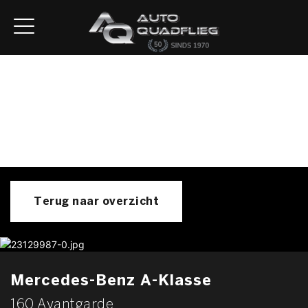
Home
Aanbod
Diensten
Autofirst
Verkocht
Over ons
Contact
Terug naar overzicht
Mercedes-Benz A-Klasse
160 Avantgarde