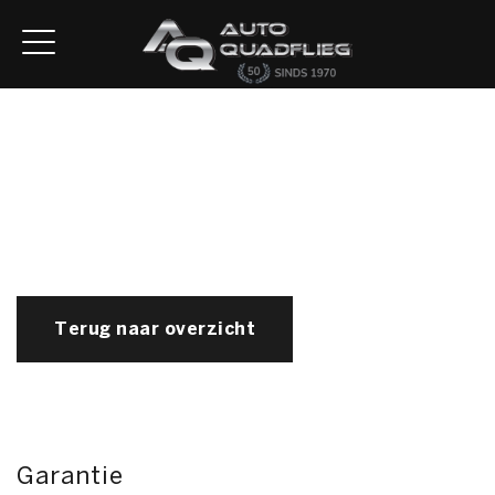
Home
Aanbod
Diensten
Autofirst
Verkocht
Over ons
Contact
Terug naar overzicht
Garantie