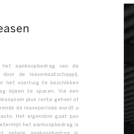
Leasen
ls het aankoopbedrag van de
 door de leasemaatschappij.
er het voertuig te beschikken
ag bijeen te sparen. Via een
nkoopsom plus rente geheel of
urende de leaseperiode wordt u
 auto. Het eigendom gaat pas
setermijn het aankoopbedrag is
het gehele aankoopbedrag is