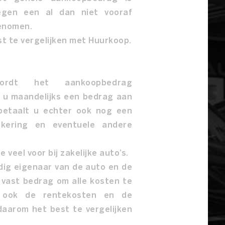
egen een al dan niet vooraf
genomen.
st te vergelijken met Huurkoop.
ordt het aankoopbedrag
t u maandelijks een bedrag aan
 betaalt u echter ook nog een
ekering en eventuele andere
veel voor bij zakelijke auto’s.
edig eigenaar van de auto en de
 vast bedrag om alle kosten te
s ook de rentekosten en de
daarom het best te vergelijken