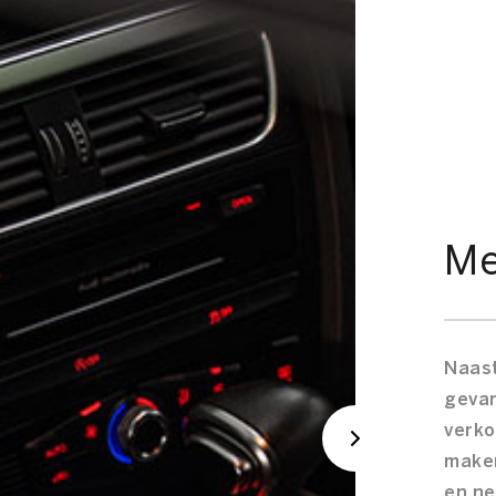
Me
Naas
gevar
verko
maken
en ne