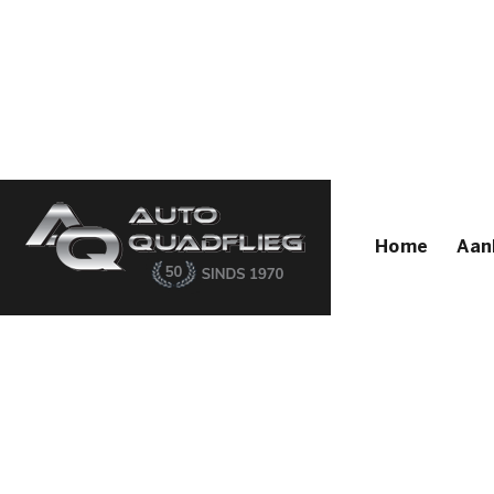
Home
Aanbod
Diensten
Autofirst
Verkocht
Over ons
Contact
Home
Aan