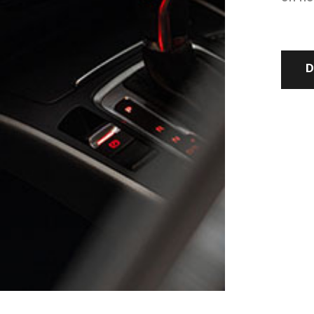
D
Bovag verz