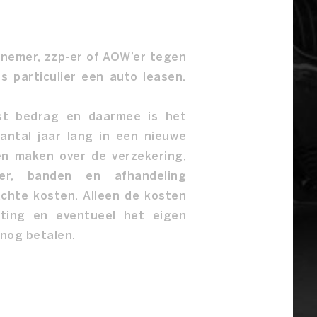
knemer, zzp-er of AOW’er tegen
s particulier een auto leasen.
st bedrag en daarmee is het
aantal jaar lang in een nieuwe
en maken over de verzekering,
oer, banden en afhandeling
achte kosten. Alleen de kosten
sting en eventueel het eigen
 nog betalen.